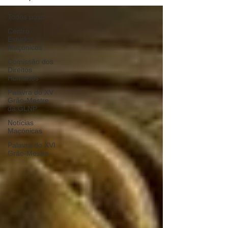
Todos posts
Centro
Estudos
Maçónicos
Comissão dos
Direitos
Humanos
Palavra do XV
Grão-Mestre
da GLNP
Notícias
Maçónicas
Palavra do XVI
Grão-Mestre