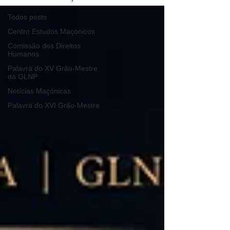
Todos posts
Centro Estudos Maçónicos
Comissão dos Direitos
Humanos
Palavra do XV Grão-Mestre
da GLNP
Notícias Maçónicas
Palavra do XVI Grão-Mestre