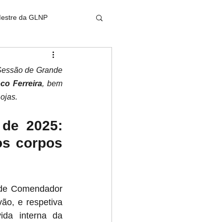
Mestre da GLNP
Sessão de Grande 
co Ferreira
, bem 
ojas.
de 2025: 
s corpos 
de Comendador 
o, e respetiva 
ida interna da 