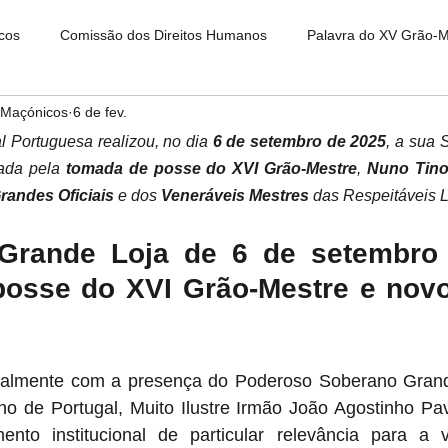
cos
Comissão dos Direitos Humanos
Palavra do XV Grão-
 Maçónicos
6 de fev.
o XVI Grão-Mestre
 Portuguesa realizou, no dia 
6 de setembro de 2025
, a sua 
ada pela 
tomada de posse do XVI Grão-Mestre
, 
Nuno Tino
randes Oficiais
 e dos 
Veneráveis Mestres
 das Respeitáveis L
Grande Loja de 6 de setembro 
osse do XVI Grão-Mestre e novo
ualmente com a presença do Poderoso Soberano Gran
 de Portugal, Muito Ilustre Irmão João Agostinho Pavã
nto institucional de particular relevância para a v