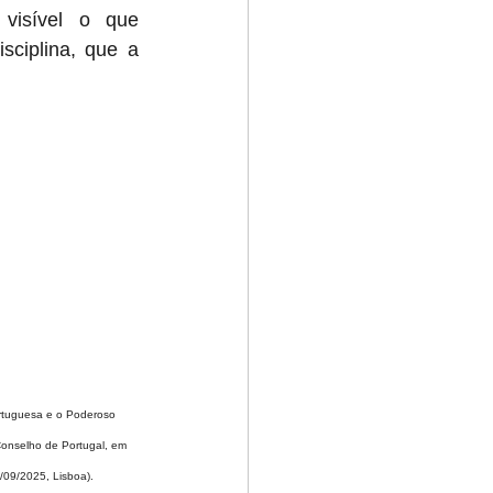
isível o que 
ciplina, que a 
rtuguesa e o Poderoso 
nselho de Portugal, em 
09/2025, Lisboa).