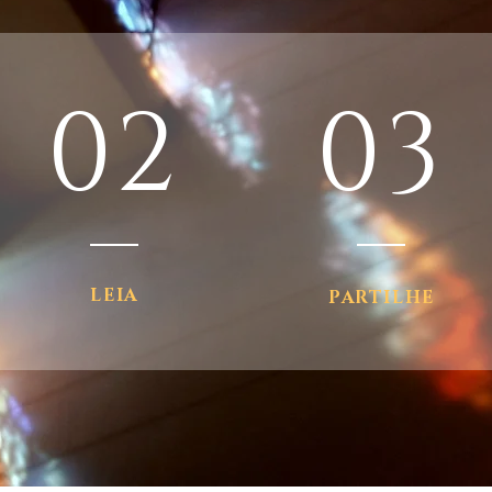
02
03
LEIA
PARTILHE