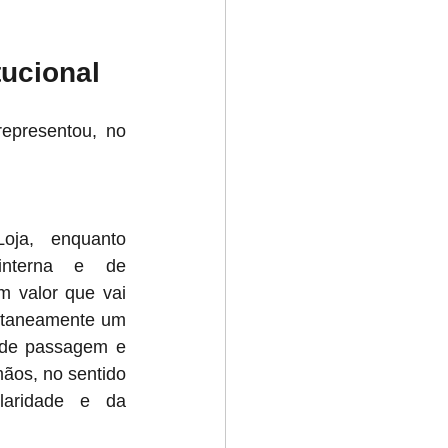
tucional
presentou, no 
ja, enquanto 
nterna e de 
m valor que vai 
ultaneamente um 
 de passagem e 
ãos, no sentido 
laridade e da 