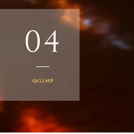
04
@GLNP