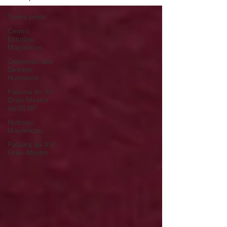
Todos posts
Centro
Estudos
Maçónicos
Comissão dos
Direitos
Humanos
Palavra do XV
Grão-Mestre
da GLNP
Notícias
Maçónicas
Palavra do XVI
Grão-Mestre