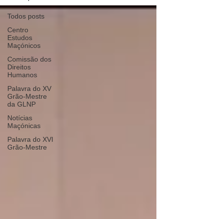
Todos posts
Centro
Estudos
Maçónicos
Comissão dos
Direitos
Humanos
Palavra do XV
Grão-Mestre
da GLNP
Notícias
Maçónicas
Palavra do XVI
Grão-Mestre