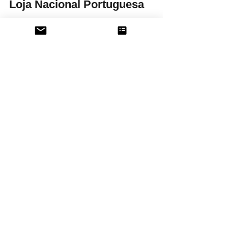
19 de jul. de 2013
1 min de leitura
A Bíblia na Maçonaria | Grande
Loja Nacional Portuguesa