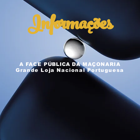
Informações
A FACE
PÚBLICA
DA MAÇONARIA
Grande Loja Nacional Portuguesa