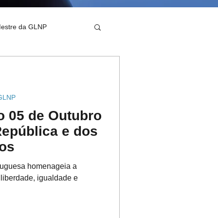
Mestre da GLNP
 GLNP
o 05 de Outubro
República e dos
cos
rtuguesa homenageia a
 liberdade, igualdade e