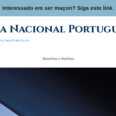
Interessado em ser maçon? Siga este link
a Nacional Portug
 Maçons Portugal
Memórias e Histórias