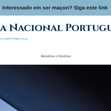
Interessado em ser maçon? Siga este link
a Nacional Portug
 Maçons Portugal
Memórias e Histórias