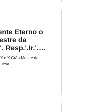
ente Eterno o
estre da
'. Resp.'.Ir.'.
 IX e X Grão-Mestre da
guesa