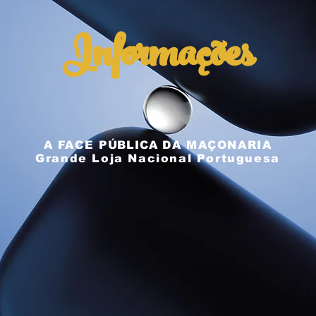
Informações
A FACE
PÚBLICA
DA MAÇONARIA
Grande Loja Nacional Portuguesa