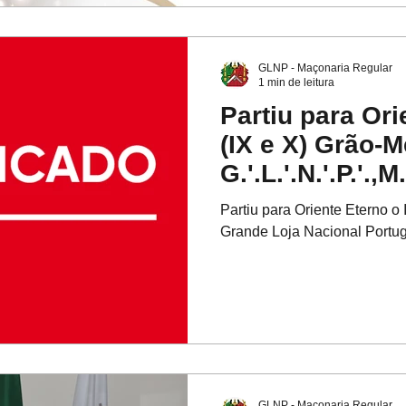
GLNP - Maçonaria Regular
1 min de leitura
Partiu para Ori
(IX e X) Grão-M
G.'.L.'.N.'.P.'.,M.
Carlos Neves
Partiu para Oriente Eterno o
Grande Loja Nacional Portu
GLNP - Maçonaria Regular