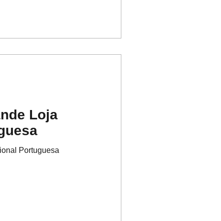
nde Loja
uguesa
ional Portuguesa