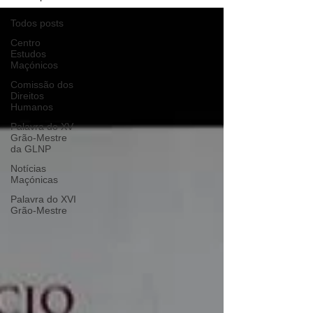
Todos posts
Centro
Estudos
Maçónicos
Comissão dos
Direitos
Humanos
Palavra do XV
Grão-Mestre
da GLNP
Notícias
Maçónicas
Palavra do XVI
Grão-Mestre