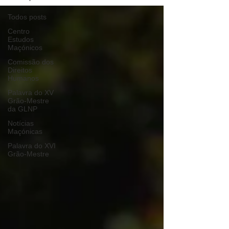
Todos posts
Centro
Estudos
Maçónicos
Comissão dos
Direitos
Humanos
Palavra do XV
Grão-Mestre
da GLNP
Notícias
Maçónicas
Palavra do XVI
Grão-Mestre