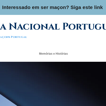
Interessado em ser maçon? Siga este link
a Nacional Portug
 Maçons Portugal
Memórias e Histórias