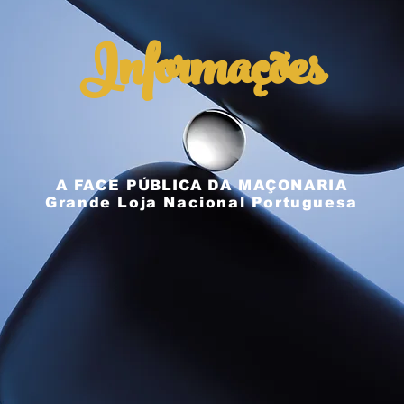
Informações
A FACE
PÚBLICA
DA MAÇONARIA
Grande Loja Nacional Portuguesa