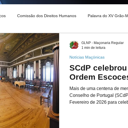
cos
Comissão dos Direitos Humanos
Palavra do XV Grão-
o XVI Grão-Mestre
GLNP - Maçonaria Regular
1 min de leitura
Notícias Maçónicas
SCdP celebrou 
Ordem Escoce
Mais de uma centena de me
Conselho de Portugal (SCdP)
Fevereiro de 2026 para cele
Escocesa, num ambiente de e
fraternidade. A presença de
reforçou os laços de reconhe