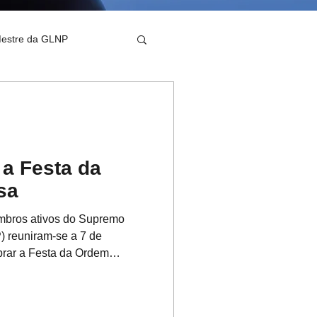
Mestre da GLNP
a Festa da
sa
mbros ativos do Supremo
 reuniram-se a 7 de
brar a Festa da Ordem
levação espiritual e
 delegações estrangeiras
cimento mútuo e a fidelidade