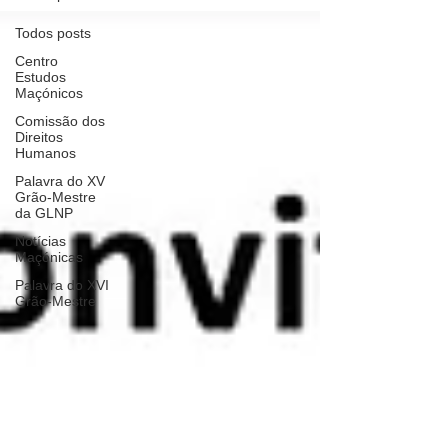
Todos posts
Centro
Estudos
Maçónicos
Comissão dos
Direitos
Humanos
Palavra do XV
Grão-Mestre
da GLNP
Notícias
Maçónicas
Palavra do XVI
Grão-Mestre