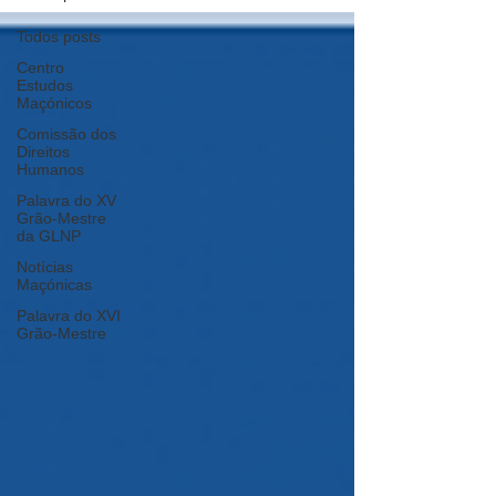
Todos posts
Centro
Estudos
Maçónicos
Comissão dos
Direitos
Humanos
Palavra do XV
Grão-Mestre
da GLNP
Notícias
Maçónicas
Palavra do XVI
Grão-Mestre