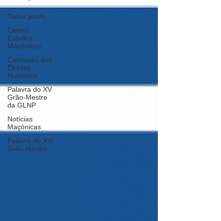
Todos posts
Centro
Estudos
Maçónicos
Comissão dos
Direitos
Humanos
Palavra do XV
Grão-Mestre
da GLNP
Notícias
Maçónicas
Palavra do XVI
Grão-Mestre