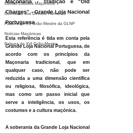
Maçonaria - Tradição e "Old 
Centro Estudos Maçónicos
Charges" - Grande Loja Nacional 
Comissão dos Direitos Humanos
Portuguesa
Palavra do XV Grão-Mestre da GLNP
Notícias Maçónicas
Esta referência é tida em conta pela 
Palavra do XVI Grão-Mestre
Grande Loja Nacional Portuguesa, de 
acordo com os princípios da 
Maçonaria tradicional, que em 
qualquer caso, não pode ser 
reduzida a uma dimensão científica 
ou religiosa, filosófica, ideológica, 
mas como um passo inicial que 
serve a inteligência, os usos, os 
costumes e a cultura maçónica.
A soberania da Grande Loja Nacional 