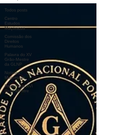
Todos posts
Centro
Estudos
Maçónicos
Comissão dos
Direitos
Humanos
Palavra do XV
Grão-Mestre
da GLNP
Notícias
Maçónicas
Palavra do XVI
Grão-Mestre