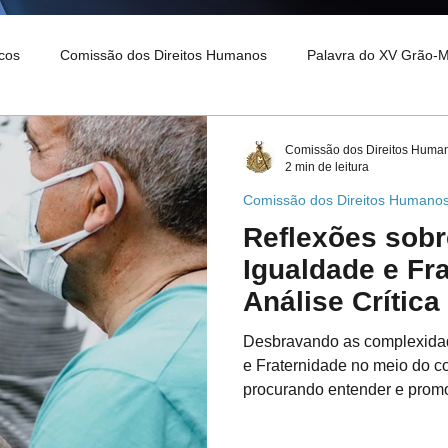
cos
Comissão dos Direitos Humanos
Palavra do XV Grão-
o XVI Grão-Mestre
Comissão dos Direitos Hum
2 min de leitura
Comissão dos Direitos Humano
Reflexões sobr
Igualdade e Fr
Análise Crítica
Conflito Israe
Desbravando as complexidad
e Fraternidade no meio do co
procurando entender e promo