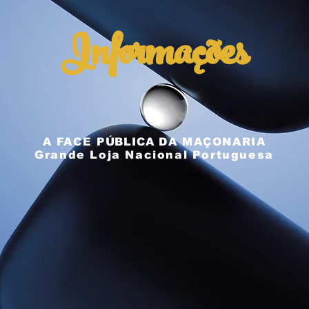
Informações
A FACE
PÚBLICA
DA MAÇONARIA
Grande Loja Nacional Portuguesa