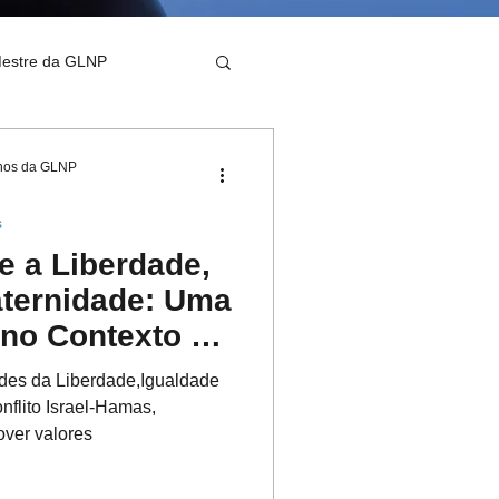
Mestre da GLNP
anos da GLNP
s
e a Liberdade,
aternidade: Uma
 no Contexto do
l-Hamas
es da Liberdade,Igualdade
nflito Israel-Hamas,
ver valores