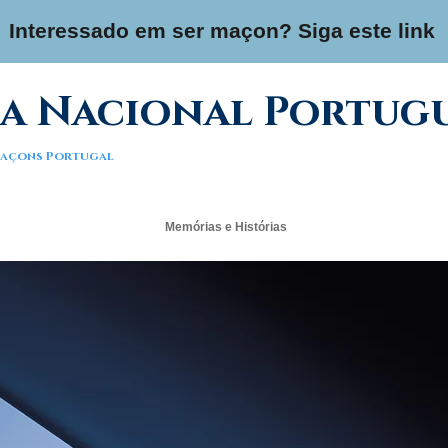
Interessado em ser maçon? Siga este link
a Nacional Portug
 Maçons Portugal
Memórias e Histórias