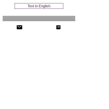
Text in English
GLNP - Maçonaria Regular
3 de jun.
2 min de leitura
Compasso Humanista #5: O
Direito Universal de
Participação Cultural
GLNP - Maçonaria Regular