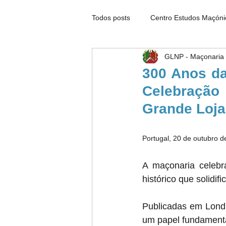
Todos posts
Centro Estudos Maçóni
GLNP - Maçonaria 
Notícias Maçónicas
Palavra d
300 Anos da
Celebração
Grande Loja
Portugal, 20 de outubro 
A maçonaria celebra
histórico que solidif
Publicadas em Londr
um papel fundamenta