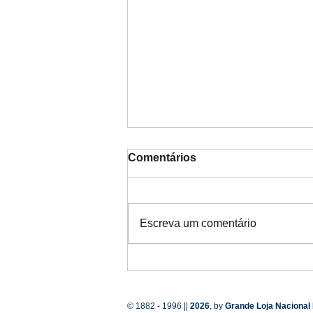
Comentários
Escreva um comentário
GLNP assinala o Dia
Internacional da Luz com
uma visita guiada em
© 1882 - 1996 ||
2026
, by
Grande Loja Nacional
Lisboa