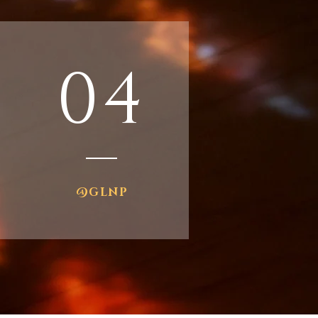
04
@GLNP