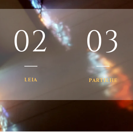
02
03
LEIA
PARTILHE