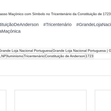
sso Maçónico com Símbolo no Tricentenário da Constituição de 1723
tituiçãoDeAnderson
#Tricentenário
#GrandeLojaNaci
iaMaçónica
Grande Loja Nacional Portuguesa
Grande Loja Nacional Portuguesa |
GLNP
Iluminismo
Tricentenário
Constituição de Anderson
1723