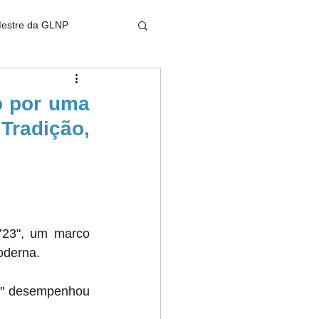
Mestre da GLNP
 por uma 
radição, 
723", um marco 
oderna. 
3" desempenhou 