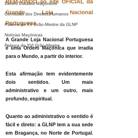
BEM-VINDO ao site OFICIAL da 
Centro Estudos Maçónicos
Grande Loja Nacional 
Comissão dos Direitos Humanos
Portuguesa
Palavra do XV Grão-Mestre da GLNP
Notícias Maçónicas
A Grande Loja Nacional Portuguesa 
Palavra do XVI Grão-Mestre
é uma Ordem Maçónica que irradia 
para o Mundo, a partir do interior.
Esta afirmação tem evidentemente 
dois sentidos. Um mais 
administrativo e um outro, mais 
profundo, espiritual.
​Quanto ao administrativo o sentido é 
fácil e direto: a GLNP tem a sua sede 
em Bragança, no Norte de Portugal. 