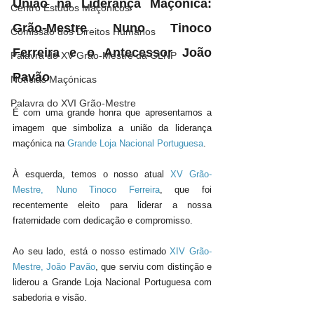
União na Liderança Maçónica: 
Centro Estudos Maçónicos
Grão-Mestre Nuno Tinoco 
Comissão dos Direitos Humanos
Ferreira e o Antecessor João 
Palavra do XV Grão-Mestre da GLNP
Pavão
Notícias Maçónicas
Palavra do XVI Grão-Mestre
É com uma grande honra que apresentamos a 
imagem que simboliza a união da liderança 
maçónica na 
Grande Loja Nacional Portuguesa
. 
À esquerda, temos o nosso atual 
XV Grão-
Mestre, Nuno Tinoco Ferreira
, que foi 
recentemente eleito para liderar a nossa 
fraternidade com dedicação e compromisso.
Ao seu lado, está o nosso estimado 
XIV Grão-
Mestre, João Pavão
, que serviu com distinção e 
liderou a Grande Loja Nacional Portuguesa com 
sabedoria e visão.