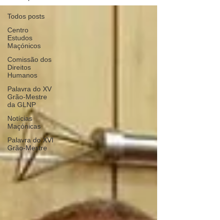
Todos posts
Centro
Estudos
Maçónicos
Comissão dos
Direitos
Humanos
Palavra do XV
Grão-Mestre
da GLNP
Notícias
Maçónicas
Palavra do XVI
Grão-Mestre