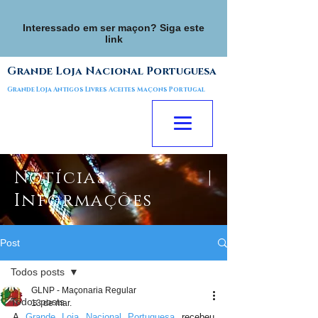
Interessado em ser maçon? Siga este
link
Grande Loja Nacional Portuguesa
Grande Loja Antigos Livres Aceites Maçons Portugal
Notícias |
Informações
Post
Todos posts
GLNP - Maçonaria Regular
Todos posts
13 de mar.
A 
Grande Loja Nacional Portuguesa
 recebeu 