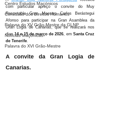
Centro Estudos Maçónicos
com particular apreço o convite do Muy 
Respetable Gran Maestro Carlos Berástegui 
Comissão dos Direitos Humanos
Afonso para participar na Gran Asamblea da 
Palavra do XV Grão-Mestre da GLNP
Gran Logia de Canarias, que se realizará nos 
dias 
14 e 15 de março de 2026
, em 
Santa Cruz 
Notícias Maçónicas
de Tenerife
.
Palavra do XVI Grão-Mestre
A convite da Gran Logia de 
Canarias.