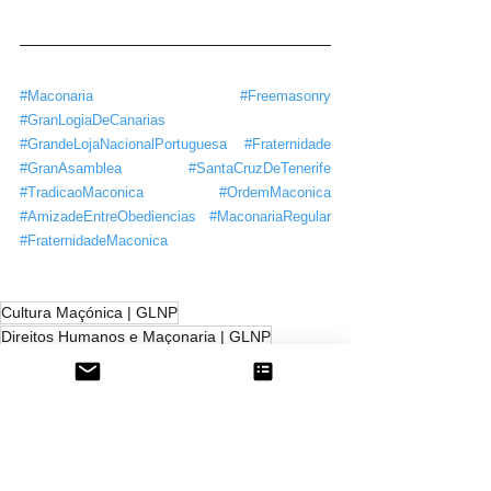
#Maconaria
#Freemasonry
#GranLogiaDeCanarias
#GrandeLojaNacionalPortuguesa
#Fraternidade
#GranAsamblea
#SantaCruzDeTenerife
#TradicaoMaconica
#OrdemMaconica
#AmizadeEntreObediencias
#MaconariaRegular
#FraternidadeMaconica
Cultura Maçónica | GLNP
Direitos Humanos e Maçonaria | GLNP
Celebração
Democracia
Conhecimento
Dignidade Humana
Arte Real
Civilidade
ArteReal
Cidadania
Consciência