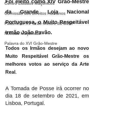
Foi eleito como XIV Grão-Mestre 
Centro Estudos Maçónicos
da Grande Loja Nacional 
Comissão dos Direitos Humanos
Portuguesa, o Muito Respeitável 
Palavra do XV Grão-Mestre da GLNP
Irmão João Pavão.
Notícias Maçónicas
Palavra do XVI Grão-Mestre
Todos os Irmãos desejam ao novo 
Muito Respeitável Grão-Mestre os 
melhores votos ao serviço da Arte 
Real.
A Tomada de Posse irá ocorrer no 
dia 18 de setembro de 2021, em 
Lisboa, Portugal.