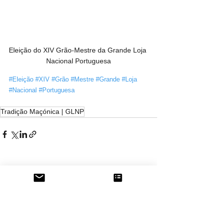
Eleição do XIV Grão-Mestre da Grande Loja 
Nacional Portuguesa
#Eleição
#XIV
#Grão
#Mestre
#Grande
#Loja
#Nacional
#Portuguesa
Tradição Maçónica | GLNP
Ver tudo
Posts recentes