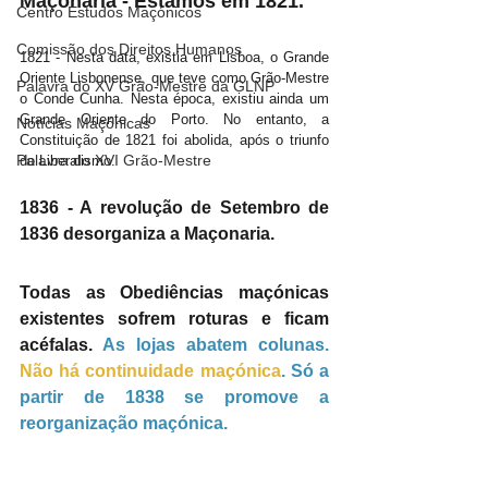
Maçonaria - Estamos em 1821. 
Centro Estudos Maçónicos
Comissão dos Direitos Humanos
1821 - Nesta data, existia em Lisboa, o Grande 
Oriente Lisbonense, que teve como Grão-Mestre 
Palavra do XV Grão-Mestre da GLNP
o Conde Cunha. Nesta época, existiu ainda um 
Grande Oriente do Porto. No entanto, a 
Notícias Maçónicas
Constituição de 1821 foi abolida, após o triunfo 
Palavra do XVI Grão-Mestre
do Liberalismo.
1836 - A revolução de Setembro de 
1836 desorganiza a Maçonaria. 
Todas as Obediências maçónicas 
existentes sofrem roturas e ficam 
acéfalas. 
As lojas abatem colunas. 
Não há continuidade maçónica
. Só a 
partir de 1838 se promove a 
reorganização maçónica.