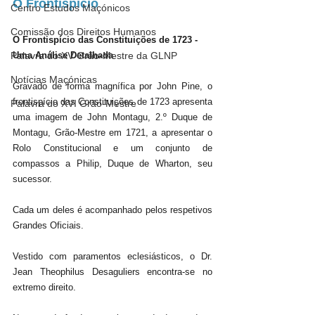
O Frontispício
Centro Estudos Maçónicos
Comissão dos Direitos Humanos
O Frontispício das Constituições de 1723 - 
Palavra do XV Grão-Mestre da GLNP
Uma Análise Detalhada
Notícias Maçónicas
Gravado de forma magnífica por John Pine, o 
frontispício das Constituições de 1723 apresenta 
Palavra do XVI Grão-Mestre
uma imagem de John Montagu, 2.º Duque de 
Montagu, Grão-Mestre em 1721, a apresentar o 
Rolo Constitucional e um conjunto de 
compassos a Philip, Duque de Wharton, seu 
sucessor. 
Cada um deles é acompanhado pelos respetivos 
Grandes Oficiais. 
Vestido com paramentos eclesiásticos, o Dr. 
Jean Theophilus Desaguliers encontra-se no 
extremo direito.