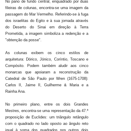
No pano de fundo central, enquadrado por duas 
fileiras de colunas, encontra-se uma imagem da 
passagem do Mar Vermelho. Referindo-se à fuga 
dos israelitas do Egito e à sua jornada através 
do Deserto do Sinai em direção à Terra 
Prometida, a imagem simboliza a redenção e a 
"obtenção da posse". 
As colunas exibem os cinco estilos de 
arquitetura: Dórico, Jónico, Coríntio, Toscano e 
Compósito. Podem também aludir aos cinco 
monarcas que apoiaram a reconstrução da 
Catedral de São Paulo por Wren (1675-1708): 
Carlos II, Jaime II, Guilherme & Maria e a 
Rainha Ana. 
No primeiro plano, entre os dois Grandes 
Mestres, encontra-se uma representação da 47.ª 
proposição de Euclides: um triângulo retângulo 
com o quadrado no lado oposto ao ângulo reto 
igual à soma dos quadrados nos outros dois 